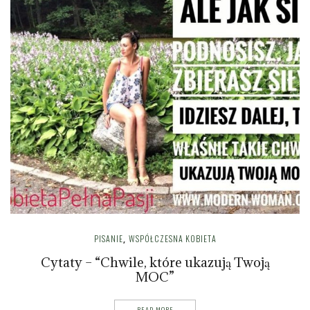
PISANIE
WSPÓŁCZESNA KOBIETA
,
Cytaty – “Chwile, które ukazują Twoją
MOC”
READ MORE