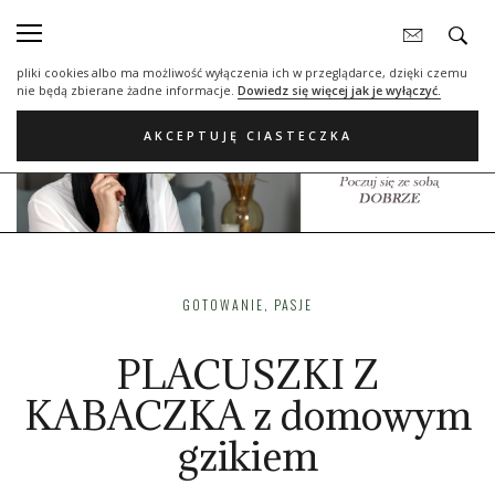
Nasza strona internetowa używa plików cookies (tzw. ciasteczka) w celach
statystycznych, reklamowych oraz funkcjonalnych. Dzięki nim możemy
indywidualnie dostosować stronę do twoich potrzeb. Każdy może zaakceptować
pliki cookies albo ma możliwość wyłączenia ich w przeglądarce, dzięki czemu
nie będą zbierane żadne informacje.
Dowiedz się więcej jak je wyłączyć.
AKCEPTUJĘ CIASTECZKA
GOTOWANIE
,
PASJE
PLACUSZKI Z
KABACZKA z domowym
gzikiem