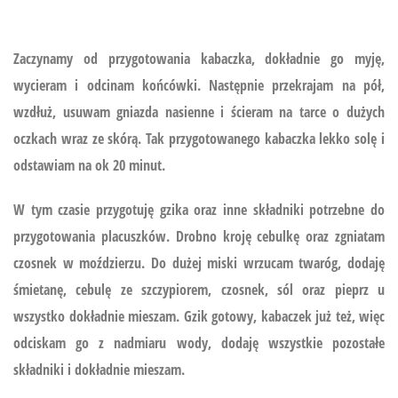
Zaczynamy od przygotowania kabaczka, dokładnie go myję,
wycieram i odcinam końcówki. Następnie przekrajam na pół,
wzdłuż, usuwam gniazda nasienne i ścieram na tarce o dużych
oczkach wraz ze skórą. Tak przygotowanego kabaczka lekko solę i
odstawiam na ok 20 minut.
W tym czasie przygotuję gzika oraz inne składniki potrzebne do
przygotowania placuszków. Drobno kroję cebulkę oraz zgniatam
czosnek w moździerzu. Do dużej miski wrzucam twaróg, dodaję
śmietanę, cebulę ze szczypiorem, czosnek, sól oraz pieprz u
wszystko dokładnie mieszam. Gzik gotowy, kabaczek już też, więc
odciskam go z nadmiaru wody, dodaję wszystkie pozostałe
składniki i dokładnie mieszam.