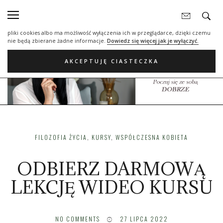
Nasza strona internetowa używa plików cookies (tzw. ciasteczka) w celach
statystycznych, reklamowych oraz funkcjonalnych. Dzięki nim możemy
indywidualnie dostosować stronę do twoich potrzeb. Każdy może zaakceptować
pliki cookies albo ma możliwość wyłączenia ich w przeglądarce, dzięki czemu
nie będą zbierane żadne informacje.
Dowiedz się więcej jak je wyłączyć.
AKCEPTUJĘ CIASTECZKA
FILOZOFIA ŻYCIA
,
KURSY
,
WSPÓŁCZESNA KOBIETA
ODBIERZ DARMOWĄ
LEKCJĘ WIDEO KURSU
NO COMMENTS
27 LIPCA 2022