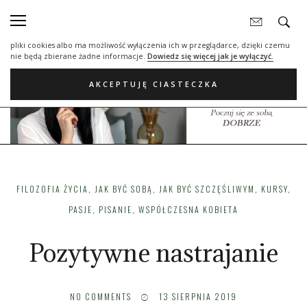
Nasza strona internetowa używa plików cookies (tzw. ciasteczka) w celach
statystycznych, reklamowych oraz funkcjonalnych. Dzięki nim możemy
indywidualnie dostosować stronę do twoich potrzeb. Każdy może zaakceptować
pliki cookies albo ma możliwość wyłączenia ich w przeglądarce, dzięki czemu
nie będą zbierane żadne informacje.
Dowiedz się więcej jak je wyłączyć.
AKCEPTUJĘ CIASTECZKA
FILOZOFIA ŻYCIA
,
JAK BYĆ SOBĄ
,
JAK BYĆ SZCZĘŚLIWYM
,
KURSY
,
PASJE
,
PISANIE
,
WSPÓŁCZESNA KOBIETA
Pozytywne nastrajanie
NO COMMENTS
13 SIERPNIA 2019