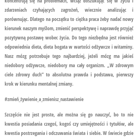
koncentrują się na problemach, wciąż doszukując się w życiu i
zdarzeniach czyhających zagrożeń, wiecznie analizując i
porównując. Dlatego na początku to ciężka praca żeby nadać nowy
kierunek naszym myślom, zmienić perspektywę i naprawdę przyjąć
pozytywną postawę wobec życia. Do tego niezbędna jest również
odpowiednia dieta, dieta bogata w wartości odżywcze i witaminy.
Nasz mózg potrzebuje tego najbardziej, jeżeli mózg ma jakieś
niedobory odżywcze, niedobory ma cały organizm. „W zdrowym
ciele zdrowy duch” to absolutna prawda i podstawa, pierwszy
krok w kierunku mentalnej zmiany.
#zmień_żywienie_a_zmienisz_nastawienie
Szczęście nie jest proste, ale można się go nauczyć, bo to nie
kwestia posiadania czegoś, kogoś czy umiejętności i tytułów, ale
kwestia postrzegania i odczuwania świata i siebie. W świecie gdzie