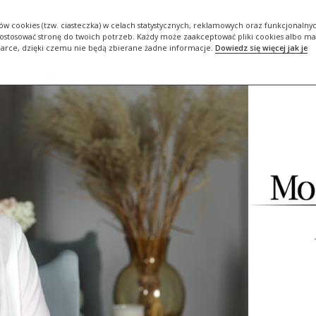
ORIA
DBAM O SIEBIE #BOJESTEMDLASIEBIEWAŻNA
ZADBAJ O…
ów cookies (tzw. ciasteczka) w celach statystycznych, reklamowych oraz funkcjonalny
stosować stronę do twoich potrzeb. Każdy może zaakceptować pliki cookies albo ma
darce, dzięki czemu nie będą zbierane żadne informacje.
Dowiedz się więcej jak je