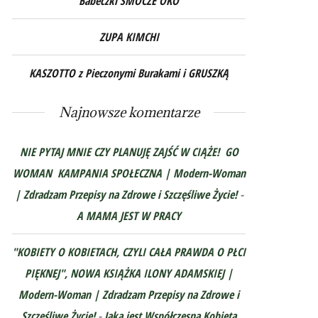
Babeczki SMOCZE OKO
ZUPA KIMCHI
KASZOTTO z Pieczonymi Burakami i GRUSZKĄ
Najnowsze komentarze
NIE PYTAJ MNIE CZY PLANUJĘ ZAJŚĆ W CIĄŻE! GO
WOMAN KAMPANIA SPOŁECZNA | Modern-Woman
| Zdradzam Przepisy na Zdrowe i Szczęśliwe Życie!
-
A MAMA JEST W PRACY
"KOBIETY O KOBIETACH, CZYLI CAŁA PRAWDA O PŁCI
PIĘKNEJ", NOWA KSIĄŻKA ILONY ADAMSKIEJ |
Modern-Woman | Zdradzam Przepisy na Zdrowe i
Szczęśliwe Życie!
-
Jaka jest Współczesna Kobieta