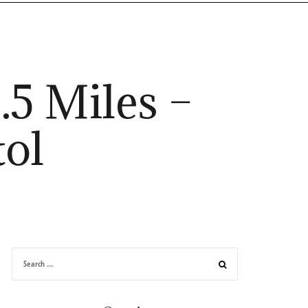
.5 Miles –
tol