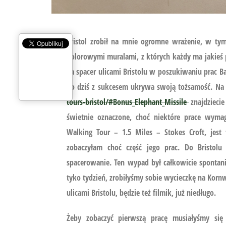
Bristol zrobił na mnie ogromne wrażenie, w tym
kolorowymi muralami, z których każdy ma jakieś pr
na spacer ulicami Bristolu w poszukiwaniu prac Ba
do dziś z sukcesem ukrywa swoją tożsamość. Na
tours-bristol/#Bonus_Elephant_Missile
znajdziecie
świetnie oznaczone, choć niektóre prace wyma
Walking Tour – 1.5 Miles – Stokes Croft, jest 
zobaczyłam choć część jego prac. Do Bristol
spacerowanie. Ten wypad był całkowicie spontani
tyko tydzień, zrobiłyśmy sobie wycieczkę na Kornw
ulicami Bristolu, będzie też filmik, już niedługo.
Żeby zobaczyć pierwszą pracę musiałyśmy się