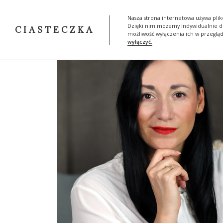
START
SKLEP
MOJA HIST
Nasza strona internetowa używa plik
Dzięki nim możemy indywidualnie do
CIASTECZKA
możliwość wyłączenia ich w przeglą
wyłączyć.