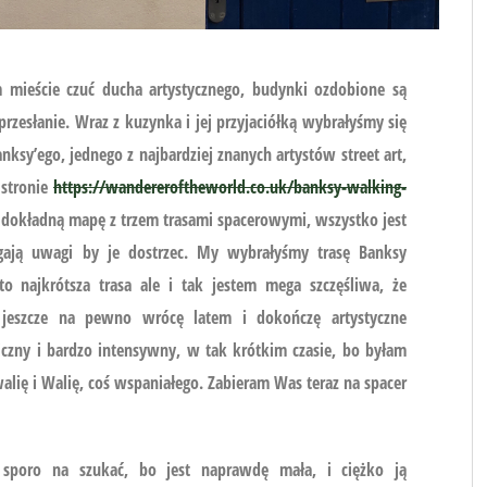
 mieście czuć ducha artystycznego, budynki ozdobione są
zesłanie. Wraz z kuzynka i jej przyjaciółką wybrałyśmy się
nksy’ego, jednego z najbardziej znanych artystów street art,
 stronie
https://wandereroftheworld.co.uk/banksy-walking-
 dokładną mapę z trzem trasami spacerowymi, wszystko jest
gają uwagi by je dostrzec. My wybrałyśmy trasę Banksy
to najkrótsza trasa ale i tak jestem mega szczęśliwa, że
u jeszcze na pewno wrócę latem i dokończę artystyczne
czny i bardzo intensywny, w tak krótkim czasie, bo byłam
alię i Walię, coś wspaniałego. Zabieram Was teraz na spacer
 sporo na szukać, bo jest naprawdę mała, i ciężko ją