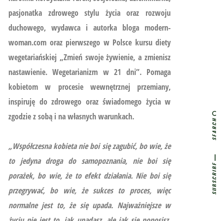
pasjonatka zdrowego stylu życia oraz rozwoju
duchowego, wydawca i autorka bloga modern-
woman.com oraz pierwszego w Polsce kursu diety
wegetariańskiej
„Zmień swoje żywienie, a zmienisz
nastawienie. Wegetarianizm w 21 dni”.
Pomaga
kobietom w procesie wewnętrznej przemiany,
inspiruję do zdrowego oraz świadomego życia w
zgodzie z sobą i na własnych warunkach.
SEARCH
„Współczesna kobieta nie boi się zagubić, bo wie, że
to jedyna droga do samopoznania, nie boi się
SUBSCRIBE
porażek, bo wie, że to efekt działania. Nie boi się
przegrywać, bo wie, że sukces to proces, więc
normalne jest to, że się upada. Najważniejsze w
życiu nie jest to, jak upadasz, ale jak się ponosisz,