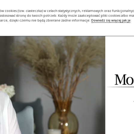
ORIA
DBAM O SIEBIE #BOJESTEMDLASIEBIEWAŻNA
ZADBAJ O…
ów cookies (tzw. ciasteczka) w celach statystycznych, reklamowych oraz funkcjonalny
stosować stronę do twoich potrzeb. Każdy może zaakceptować pliki cookies albo ma
darce, dzięki czemu nie będą zbierane żadne informacje.
Dowiedz się więcej jak je