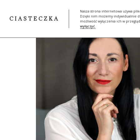
START
SKLEP
MOJA HIST
Nasza strona internetowa używa plik
Dzięki nim możemy indywidualnie do
CIASTECZKA
możliwość wyłączenia ich w przeglą
wyłączyć.