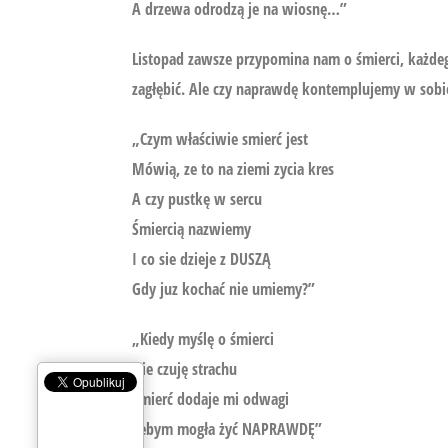
A drzewa odrodzą je na wiosnę…”
Listopad zawsze przypomina nam o śmierci, każdego
zagłębić. Ale czy naprawdę kontemplujemy w sobie
„Czym właściwie smierć jest
Mówią, ze to na ziemi zycia kres
A czy pustkę w sercu
Śmiercią nazwiemy
I co sie dzieje z DUSZĄ
Gdy juz kochać nie umiemy?”
„Kiedy myślę o śmierci
Nie czuję strachu
Śmierć dodaje mi odwagi
Żebym mogła żyć NAPRAWDĘ”