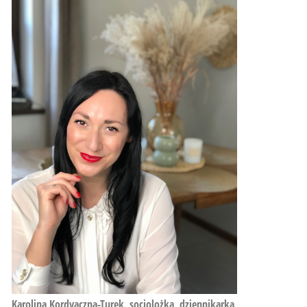
Karolina Kordyaczna-Turek, socjolożka, dziennikarka,