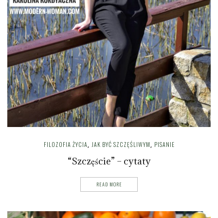
FILOZOFIA ŻYCIA
JAK BYĆ SZCZĘŚLIWYM
PISANIE
,
,
“Szczęście” – cytaty
READ MORE