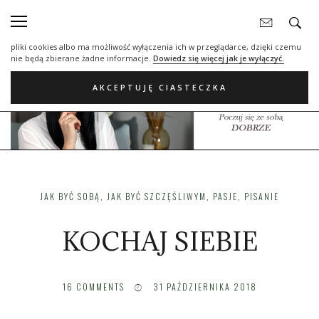
Nasza strona internetowa używa plików cookies (tzw. ciasteczka) w celach
statystycznych, reklamowych oraz funkcjonalnych. Dzięki nim możemy
indywidualnie dostosować stronę do twoich potrzeb. Każdy może zaakceptować
pliki cookies albo ma możliwość wyłączenia ich w przeglądarce, dzięki czemu
nie będą zbierane żadne informacje.
Dowiedz się więcej jak je wyłączyć.
AKCEPTUJĘ CIASTECZKA
JAK BYĆ SOBĄ
,
JAK BYĆ SZCZĘŚLIWYM
,
PASJE
,
PISANIE
KOCHAJ SIEBIE
16
COMMENTS
31 PAŹDZIERNIKA 2018