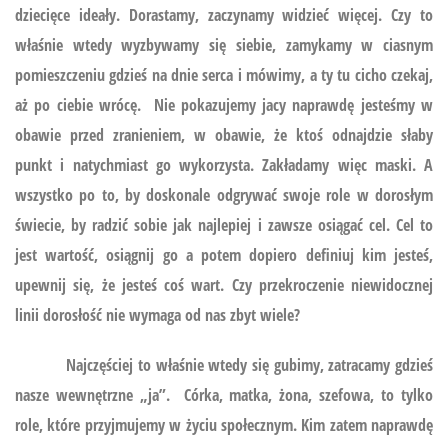
dziecięce ideały. Dorastamy, zaczynamy widzieć więcej. Czy to
właśnie wtedy wyzbywamy się siebie, zamykamy w ciasnym
pomieszczeniu gdzieś na dnie serca i mówimy, a ty tu cicho czekaj,
aż po ciebie wrócę. Nie pokazujemy jacy naprawdę jesteśmy w
obawie przed zranieniem, w obawie, że ktoś odnajdzie słaby
punkt i natychmiast go wykorzysta. Zakładamy więc maski. A
wszystko po to, by doskonale odgrywać swoje role w dorosłym
świecie, by radzić sobie jak najlepiej i zawsze osiągać cel. Cel to
jest wartość, osiągnij go a potem dopiero definiuj kim jesteś,
upewnij się, że jesteś coś wart. Czy przekroczenie niewidocznej
linii dorosłość nie wymaga od nas zbyt wiele?
Najczęściej to właśnie wtedy się gubimy, zatracamy gdzieś
nasze wewnętrzne „ja”. Córka, matka, żona, szefowa, to tylko
role, które przyjmujemy w życiu społecznym. Kim zatem naprawdę