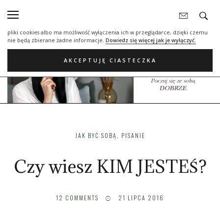
Nasza strona internetowa używa plików cookies (tzw. ciasteczka) w celach
statystycznych, reklamowych oraz funkcjonalnych. Dzięki nim możemy
indywidualnie dostosować stronę do twoich potrzeb. Każdy może zaakceptować
pliki cookies albo ma możliwość wyłączenia ich w przeglądarce, dzięki czemu
nie będą zbierane żadne informacje.
Dowiedz się więcej jak je wyłączyć.
AKCEPTUJĘ CIASTECZKA
JAK BYĆ SOBĄ
,
PISANIE
Czy wiesz KIM JESTEŚ?
12
COMMENTS
21 LIPCA 2016