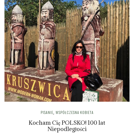
PISANIE
WSPÓŁCZESNA KOBIETA
,
Kocham Cię POLSKO! 100 lat
Niepodległości