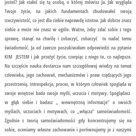
jesteś? Jak stałeś się tą osobą, o której mówisz Ja. Jak wygląda
Twoje życie, na jakich fundamentach zbudowałeś swoją
rzeczywistość, co jest dla ciebie naprawdę istotne. Jak dobrze znasz
siebie a może nie znasz w ogóle. Ważne, żeby zdać sobie z tego
sprawę, stanąć na chwilę i zobaczyć, zobaczyć to nadać temu
świadomość. Ja od zawsze poszukiwałam odpowiedzi na pytanie
KIM JESTEM i jak przeżyć życie, czerpiąc z niego to, co najlepsze.
Na szczęście nauka dostarcza nam szczegółowej wiedzy na temat
człowieka, jego zachowań, mechanizmów i praw rządzących jego
przestrzenią. Introspekcja, proces, w którym człowiek spogląda w
swoje wnętrzei bada swoje myśli, uczucia i motywy. Spoglądasz
w głąb siebie i badasz „ wewnętrzną informacje” o swoich
myślach, uczuciach i motywach, co „włącza” samoświadomość.
Zgodnie z teorią samoświadomości gdy koncentrujemy się na
sobie, oceniamy własne zachowanie i porównujemy je z naszymi