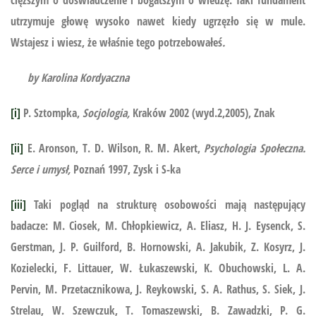
cięższym o doświadczenie i bogatszym o wiedzę. Taki fundament
utrzymuje głowę wysoko nawet kiedy ugrzęzło się w mule.
Wstajesz i wiesz, że właśnie tego potrzebowałeś
.
by Karolina Kordyaczna
[i]
P. Sztompka,
Socjologia,
Kraków 2002 (wyd.2,2005), Znak
[ii]
E. Aronson, T. D. Wilson, R. M. Akert,
Psychologia Społeczna.
Serce i umysł,
Poznań 1997, Zysk i S-ka
[iii]
Taki pogląd na strukturę osobowości mają następujący
badacze: M. Ciosek, M. Chłopkiewicz, A. Eliasz, H. J. Eysenck, S.
Gerstman, J. P. Guilford, B. Hornowski, A. Jakubik, Z. Kosyrz, J.
Kozielecki, F. Littauer, W. Łukaszewski, K. Obuchowski, L. A.
Pervin, M. Przetacznikowa, J. Reykowski, S. A. Rathus, S. Siek, J.
Strelau, W. Szewczuk, T. Tomaszewski, B. Zawadzki, P. G.