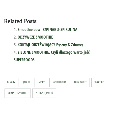
Related Posts:
Smoothie bowl SZPINAK & SPIRULINA
ODŻYWCZE SMOOTHIE
KOKTAJL ORZEŹWIAJĄCY Pyszny & Zdrowy
ZIELONE SMOOTHIE. Czyli dlaczego warto jeść
SUPERFOODS.
BANANY
JABŁKO
JAGODY
NASIONA CHIA
POMARAŃCZE
SMOOTHIE
ZDROWE ODŻYWIANIE
ZIELONY JĘCZMIEŃ