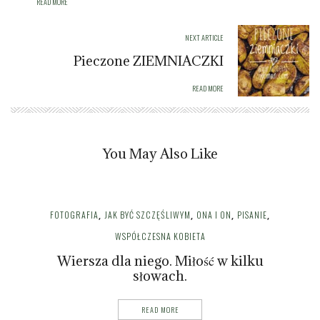
READ MORE
NEXT ARTICLE
Pieczone ZIEMNIACZKI
READ MORE
You May Also Like
FOTOGRAFIA
JAK BYĆ SZCZĘŚLIWYM
ONA I ON
PISANIE
,
,
,
,
WSPÓŁCZESNA KOBIETA
Wiersza dla niego. Miłość w kilku
słowach.
READ MORE