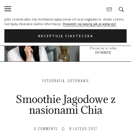
Nasza strona internetowa używa plików cookies (tzw. ciasteczka) w celach
statystycznych, reklamowych oraz funkcjonalnych. Dzięki nim możemy
indywidualnie dostosować stronę do twoich potrzeb. Każdy może zaakceptować
pliki cookies albo ma możliwość wyłączenia ich w przeglądarce, dzięki czemu
nie będą zbierane żadne informacje.
Dowiedz się więcej jak je wyłączyć.
AKCEPTUJĘ CIASTECZKA
FOTOGRAFIA
,
GOTOWANIE
Smoothie Jagodowe z
nasionami Chia
6
COMMENTS
8 LUTEGO 2017