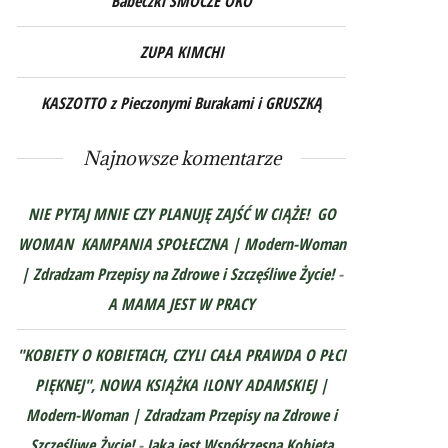
Babeczki SMOCZE OKO
ZUPA KIMCHI
KASZOTTO z Pieczonymi Burakami i GRUSZKĄ
Najnowsze komentarze
NIE PYTAJ MNIE CZY PLANUJĘ ZAJŚĆ W CIĄŻE! GO
WOMAN KAMPANIA SPOŁECZNA | Modern-Woman
| Zdradzam Przepisy na Zdrowe i Szczęśliwe Życie!
-
A MAMA JEST W PRACY
"KOBIETY O KOBIETACH, CZYLI CAŁA PRAWDA O PŁCI
PIĘKNEJ", NOWA KSIĄŻKA ILONY ADAMSKIEJ |
Modern-Woman | Zdradzam Przepisy na Zdrowe i
Szczęśliwe Życie!
-
Jaka jest Współczesna Kobieta