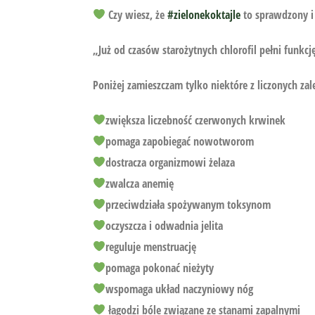
Czy wiesz, że
#zielonekoktajle
to sprawdzony i 
„Już od czasów starożytnych chlorofil pełni funkc
Poniżej zamieszczam tylko niektóre z liczonych zale
zwiększa liczebność czerwonych krwinek
pomaga zapobiegać nowotworom
dostracza organizmowi żelaza
zwalcza anemię
przeciwdziała spożywanym toksynom
oczyszcza i odwadnia jelita
reguluje menstruację
pomaga pokonać nieżyty
wspomaga układ naczyniowy nóg
łagodzi bóle związane ze stanami zapalnymi