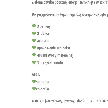
Zielona dawka potężnej energii zamknięta w szkl
Do przygotowania tego mega ożywczego koktajlu p
3 banany
2 jabłka
avocado
opakowanie szpinaku
400 ml wody mineralnej
1 – 2 łyżki miodu
ALGI:
spirulina
chlorella
KOKTAJL jest zdrowy, pyszny, słodki i BARDZO O