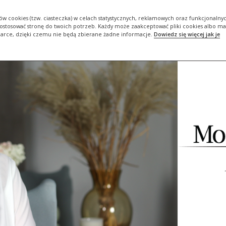
ORIA
DBAM O SIEBIE #BOJESTEMDLASIEBIEWAŻNA
ZADBAJ O…
ów cookies (tzw. ciasteczka) w celach statystycznych, reklamowych oraz funkcjonalny
stosować stronę do twoich potrzeb. Każdy może zaakceptować pliki cookies albo ma
darce, dzięki czemu nie będą zbierane żadne informacje.
Dowiedz się więcej jak je