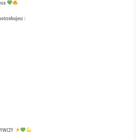
ance
otrzebujesz :
DŻYWCZY