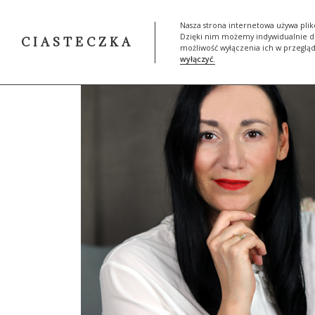
START
SKLEP
MOJA HIST
Nasza strona internetowa używa plik
Dzięki nim możemy indywidualnie do
CIASTECZKA
możliwość wyłączenia ich w przeglą
wyłączyć.