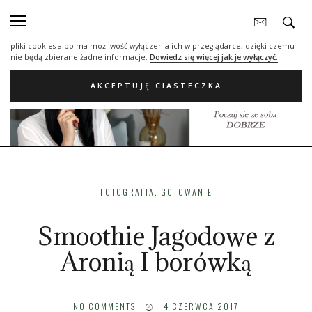
Nasza strona internetowa używa plików cookies (tzw. ciasteczka) w celach
statystycznych, reklamowych oraz funkcjonalnych. Dzięki nim możemy
indywidualnie dostosować stronę do twoich potrzeb. Każdy może zaakceptować
pliki cookies albo ma możliwość wyłączenia ich w przeglądarce, dzięki czemu
nie będą zbierane żadne informacje.
Dowiedz się więcej jak je wyłączyć.
AKCEPTUJĘ CIASTECZKA
FOTOGRAFIA
,
GOTOWANIE
Smoothie Jagodowe z
Aronią I borówką
NO COMMENTS
4 CZERWCA 2017