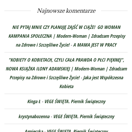
Najnowsze komentarze
NIE PYTAJ MNIE CZY PLANUJĘ ZAJŚĆ W CIĄŻE! GO WOMAN
KAMPANIA SPOŁECZNA | Modern-Woman | Zdradzam Przepisy
na Zdrowe i Szczęśliwe Życie!
-
A MAMA JEST W PRACY
"KOBIETY O KOBIETACH, CZYLI CAŁA PRAWDA O PŁCI PIĘKNEJ",
NOWA KSIĄŻKA ILONY ADAMSKIEJ | Modern-Woman | Zdradzam
Przepisy na Zdrowe i Szczęśliwe Życie!
-
Jaka jest Współczesna
Kobieta
Kinga Ł
-
VEGE ŚWIĘTA. Piernik Świąteczny
krystynabozenna
-
VEGE ŚWIĘTA. Piernik Świąteczny
Agnieszka
-
VEGE ŚWIĘTA. Piernik Świąteczny