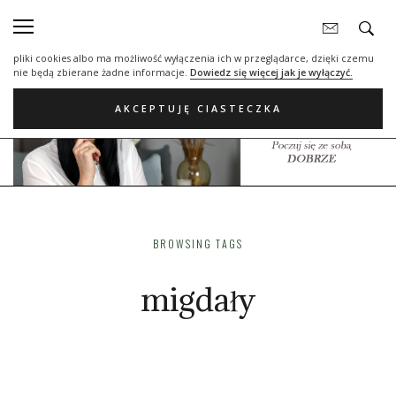
Nasza strona internetowa używa plików cookies (tzw. ciasteczka) w celach
statystycznych, reklamowych oraz funkcjonalnych. Dzięki nim możemy
indywidualnie dostosować stronę do twoich potrzeb. Każdy może zaakceptować
pliki cookies albo ma możliwość wyłączenia ich w przeglądarce, dzięki czemu
nie będą zbierane żadne informacje.
Dowiedz się więcej jak je wyłączyć.
AKCEPTUJĘ CIASTECZKA
BROWSING TAGS
migdały