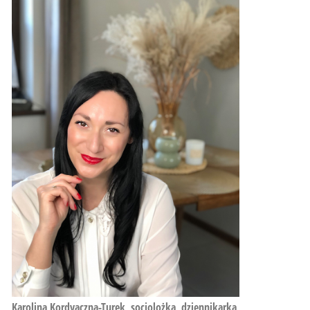
Karolina Kordyaczna-Turek, socjolożka, dziennikarka,