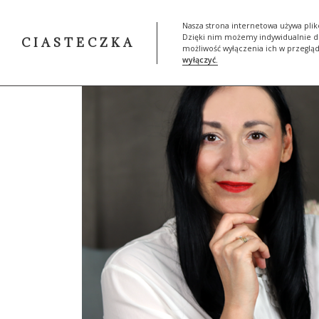
START
SKLEP
MOJA HIST
Nasza strona internetowa używa plik
Dzięki nim możemy indywidualnie do
CIASTECZKA
możliwość wyłączenia ich w przeglą
wyłączyć.