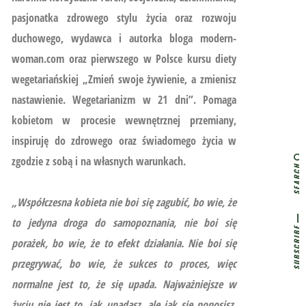
pasjonatka zdrowego stylu życia oraz rozwoju
duchowego, wydawca i autorka bloga modern-
woman.com oraz pierwszego w Polsce kursu diety
wegetariańskiej
„Zmień swoje żywienie, a zmienisz
nastawienie. Wegetarianizm w 21 dni”.
Pomaga
kobietom w procesie wewnętrznej przemiany,
inspiruję do zdrowego oraz świadomego życia w
zgodzie z sobą i na własnych warunkach.
SEARCH
„Współczesna kobieta nie boi się zagubić, bo wie, że
to jedyna droga do samopoznania, nie boi się
SUBSCRIBE
porażek, bo wie, że to efekt działania. Nie boi się
przegrywać, bo wie, że sukces to proces, więc
normalne jest to, że się upada. Najważniejsze w
życiu nie jest to, jak upadasz, ale jak się ponosisz,