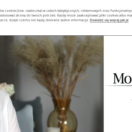
ORIA
DBAM O SIEBIE #BOJESTEMDLASIEBIEWAŻNA
ZADBAJ O…
ów cookies (tzw. ciasteczka) w celach statystycznych, reklamowych oraz funkcjonalny
stosować stronę do twoich potrzeb. Każdy może zaakceptować pliki cookies albo ma
darce, dzięki czemu nie będą zbierane żadne informacje.
Dowiedz się więcej jak je