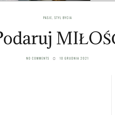
PASJE
,
STYL BYCIA
Podaruj MIŁOŚ
NO COMMENTS
10 GRUDNIA 2021