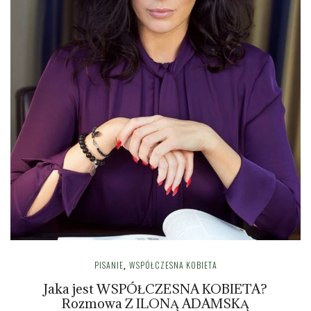
PISANIE
WSPÓŁCZESNA KOBIETA
,
Jaka jest WSPÓŁCZESNA KOBIETA?
Rozmowa Z ILONĄ ADAMSKĄ