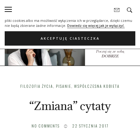
Nasza strona internetowa używa plików cookies (tzw. ciasteczka) w celach
statystycznych, reklamowych oraz funkcjonalnych. Dzięki nim możemy
indywidualnie dostosować stronę do twoich potrzeb. Każdy może zaakceptować
pliki cookies albo ma możliwość wyłączenia ich w przeglądarce, dzięki czemu
nie będą zbierane żadne informacje.
Dowiedz się więcej jak je wyłączyć.
AKCEPTUJĘ CIASTECZKA
FILOZOFIA ŻYCIA
,
PISANIE
,
WSPÓŁCZESNA KOBIETA
“Zmiana” cytaty
NO COMMENTS
22 STYCZNIA 2017