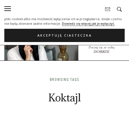
Nasza strona internetowa używa plików cookies (tzw. ciasteczka) w celach
statystycznych, reklamowych oraz funkcjonalnych. Dzięki nim możemy
indywidualnie dostosować stronę do twoich potrzeb. Każdy może zaakceptować
pliki cookies albo ma możliwość wyłączenia ich w przeglądarce, dzięki czemu
nie będą zbierane żadne informacje.
Dowiedz się więcej jak je wyłączyć.
AKCEPTUJĘ CIASTECZKA
BROWSING TAGS
Koktajl