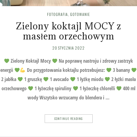
FOTOGRAFIA
,
GOTOWANIE
Zielony koktajl MOCY z
masłem orzechowym
20 STYCZNIA 2022
Zielony Koktajl Mocy
Na poprawę nastroju i zdrowy zastrzyk
energii
Do przygotowania koktajlu potrzebujesz:
3 banany
2 jabłka
1 gruszkę
1 avocado
1 łyżkę miodu
2 łyżki masła
orzechowego
1 łyżeczkę spiruliny
1 łyżeczkę chlorelli
400 ml
wody Wszytsko wrzucamy do blendera i …
CONTINUE READING