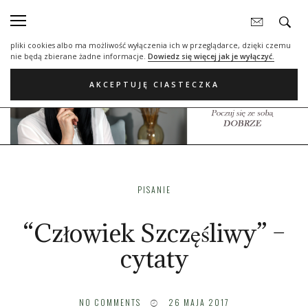
Nasza strona internetowa używa plików cookies (tzw. ciasteczka) w celach
statystycznych, reklamowych oraz funkcjonalnych. Dzięki nim możemy
indywidualnie dostosować stronę do twoich potrzeb. Każdy może zaakceptować
pliki cookies albo ma możliwość wyłączenia ich w przeglądarce, dzięki czemu
nie będą zbierane żadne informacje.
Dowiedz się więcej jak je wyłączyć.
AKCEPTUJĘ CIASTECZKA
PISANIE
“Człowiek Szczęśliwy” –
cytaty
NO COMMENTS
26 MAJA 2017