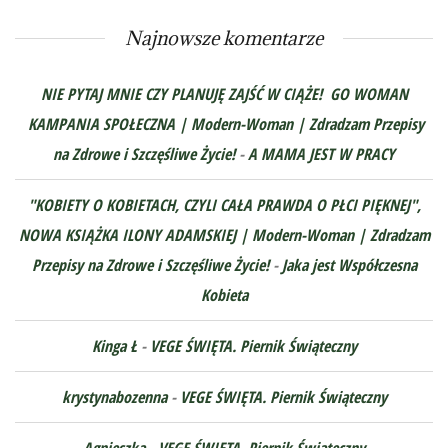
Najnowsze komentarze
NIE PYTAJ MNIE CZY PLANUJĘ ZAJŚĆ W CIĄŻE! GO WOMAN
KAMPANIA SPOŁECZNA | Modern-Woman | Zdradzam Przepisy
na Zdrowe i Szczęśliwe Życie!
-
A MAMA JEST W PRACY
"KOBIETY O KOBIETACH, CZYLI CAŁA PRAWDA O PŁCI PIĘKNEJ",
NOWA KSIĄŻKA ILONY ADAMSKIEJ | Modern-Woman | Zdradzam
Przepisy na Zdrowe i Szczęśliwe Życie!
-
Jaka jest Współczesna
Kobieta
Kinga Ł
-
VEGE ŚWIĘTA. Piernik Świąteczny
krystynabozenna
-
VEGE ŚWIĘTA. Piernik Świąteczny
Agnieszka
-
VEGE ŚWIĘTA. Piernik Świąteczny