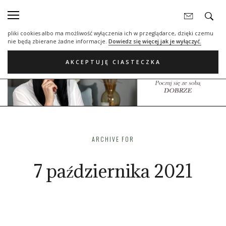
Nasza strona internetowa używa plików cookies (tzw. ciasteczka) w celach
statystycznych, reklamowych oraz funkcjonalnych. Dzięki nim możemy
indywidualnie dostosować stronę do twoich potrzeb. Każdy może zaakceptować
pliki cookies albo ma możliwość wyłączenia ich w przeglądarce, dzięki czemu
nie będą zbierane żadne informacje.
Dowiedz się więcej jak je wyłączyć.
AKCEPTUJĘ CIASTECZKA
ARCHIVE FOR
7 października 2021