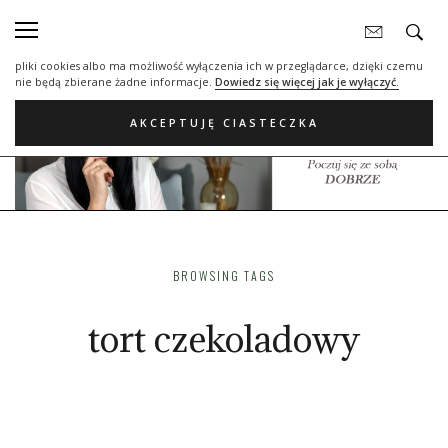
Nasza strona internetowa używa plików cookies (tzw. ciasteczka) w celach
statystycznych, reklamowych oraz funkcjonalnych. Dzięki nim możemy
indywidualnie dostosować stronę do twoich potrzeb. Każdy może zaakceptować
pliki cookies albo ma możliwość wyłączenia ich w przeglądarce, dzięki czemu
nie będą zbierane żadne informacje.
Dowiedz się więcej jak je wyłączyć.
AKCEPTUJĘ CIASTECZKA
BROWSING TAGS
tort czekoladowy