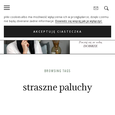
Nasza strona internetowa używa plików cookies (tzw. ciasteczka) w celach
statystycznych, reklamowych oraz funkcjonalnych. Dzięki nim możemy
indywidualnie dostosować stronę do twoich potrzeb. Każdy może zaakceptować
pliki cookies albo ma możliwość wyłączenia ich w przeglądarce, dzięki czemu
nie będą zbierane żadne informacje.
Dowiedz się więcej jak je wyłączyć.
AKCEPTUJĘ CIASTECZKA
BROWSING TAGS
straszne paluchy