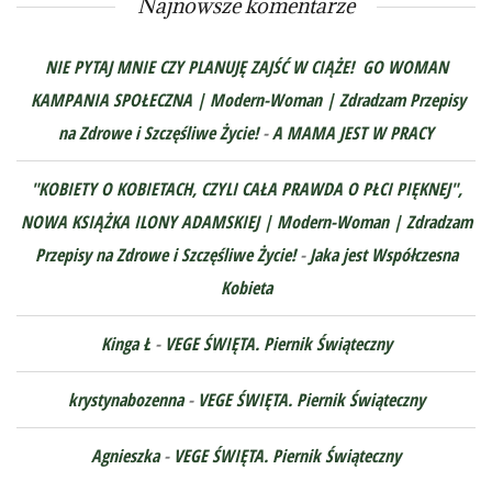
Najnowsze komentarze
NIE PYTAJ MNIE CZY PLANUJĘ ZAJŚĆ W CIĄŻE! GO WOMAN
KAMPANIA SPOŁECZNA | Modern-Woman | Zdradzam Przepisy
na Zdrowe i Szczęśliwe Życie!
-
A MAMA JEST W PRACY
"KOBIETY O KOBIETACH, CZYLI CAŁA PRAWDA O PŁCI PIĘKNEJ",
NOWA KSIĄŻKA ILONY ADAMSKIEJ | Modern-Woman | Zdradzam
Przepisy na Zdrowe i Szczęśliwe Życie!
-
Jaka jest Współczesna
Kobieta
Kinga Ł
-
VEGE ŚWIĘTA. Piernik Świąteczny
krystynabozenna
-
VEGE ŚWIĘTA. Piernik Świąteczny
Agnieszka
-
VEGE ŚWIĘTA. Piernik Świąteczny