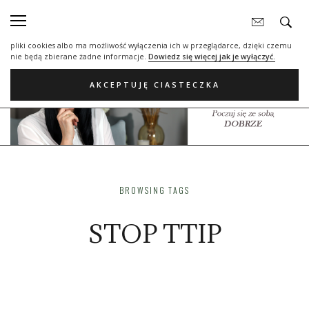
Nasza strona internetowa używa plików cookies (tzw. ciasteczka) w celach
statystycznych, reklamowych oraz funkcjonalnych. Dzięki nim możemy
indywidualnie dostosować stronę do twoich potrzeb. Każdy może zaakceptować
pliki cookies albo ma możliwość wyłączenia ich w przeglądarce, dzięki czemu
nie będą zbierane żadne informacje.
Dowiedz się więcej jak je wyłączyć.
AKCEPTUJĘ CIASTECZKA
BROWSING TAGS
STOP TTIP