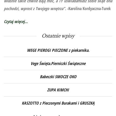
właśnie takie chwile dają moc, a TY uświadamiasz sobie skąd ona
pochodzi, wprost z Twojego wnętrza”.
-Karolina Kordyaczna-Turek
Czytaj więcej...
Ostatnie wpisy
WEGE PIEROGI PIECZONE z piekarnika.
Vege Święta.Pierniczki Świąteczne
Babeczki SMOCZE OKO
ZUPA KIMCHI
KASZOTTO z Pieczonymi Burakami i GRUSZKĄ