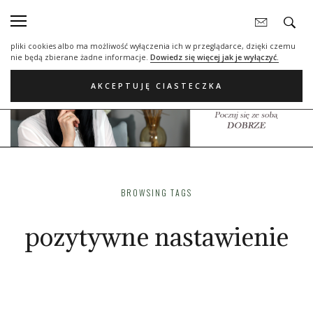
Nasza strona internetowa używa plików cookies (tzw. ciasteczka) w celach
statystycznych, reklamowych oraz funkcjonalnych. Dzięki nim możemy
indywidualnie dostosować stronę do twoich potrzeb. Każdy może zaakceptować
pliki cookies albo ma możliwość wyłączenia ich w przeglądarce, dzięki czemu
nie będą zbierane żadne informacje.
Dowiedz się więcej jak je wyłączyć.
AKCEPTUJĘ CIASTECZKA
BROWSING TAGS
pozytywne nastawienie