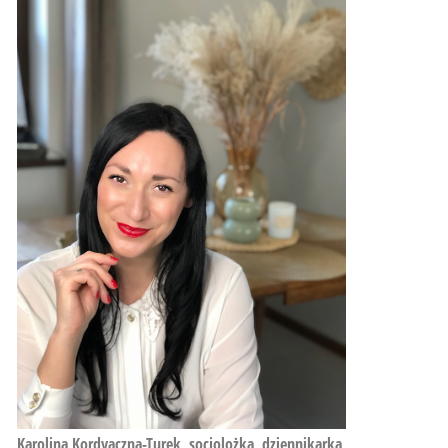
Karolina Kordyaczna-Turek, socjolożka, dziennikarka,