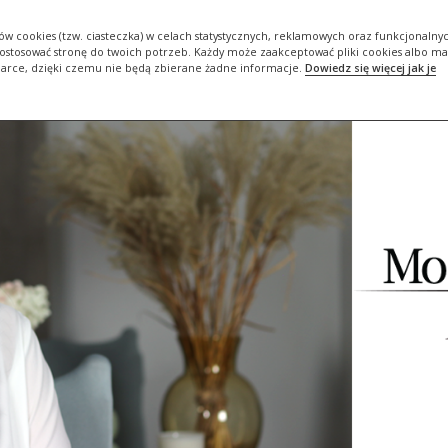
ORIA
DBAM O SIEBIE #BOJESTEMDLASIEBIEWAŻNA
ZADBAJ O…
ów cookies (tzw. ciasteczka) w celach statystycznych, reklamowych oraz funkcjonalny
stosować stronę do twoich potrzeb. Każdy może zaakceptować pliki cookies albo ma
darce, dzięki czemu nie będą zbierane żadne informacje.
Dowiedz się więcej jak je