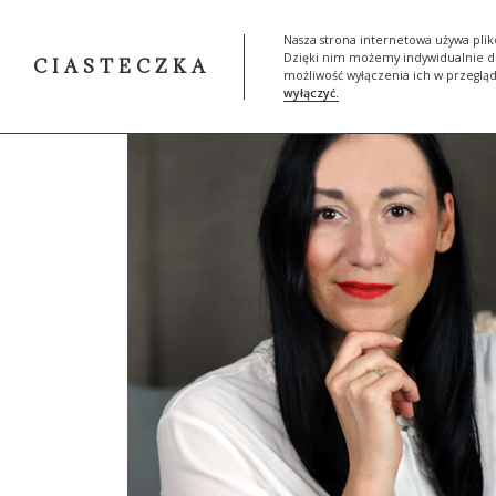
START
SKLEP
MOJA HIST
Nasza strona internetowa używa plik
Dzięki nim możemy indywidualnie do
CIASTECZKA
możliwość wyłączenia ich w przeglą
wyłączyć.