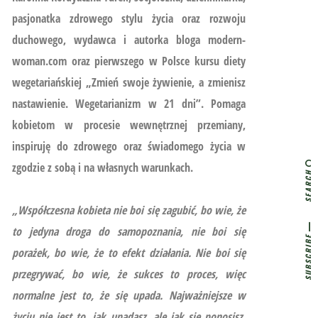
pasjonatka zdrowego stylu życia oraz rozwoju
duchowego, wydawca i autorka bloga modern-
woman.com oraz pierwszego w Polsce kursu diety
wegetariańskiej
„Zmień swoje żywienie, a zmienisz
nastawienie. Wegetarianizm w 21 dni”.
Pomaga
kobietom w procesie wewnętrznej przemiany,
inspiruję do zdrowego oraz świadomego życia w
zgodzie z sobą i na własnych warunkach.
SEARCH
„Współczesna kobieta nie boi się zagubić, bo wie, że
to jedyna droga do samopoznania, nie boi się
SUBSCRIBE
porażek, bo wie, że to efekt działania. Nie boi się
przegrywać, bo wie, że sukces to proces, więc
normalne jest to, że się upada. Najważniejsze w
życiu nie jest to, jak upadasz, ale jak się ponosisz,