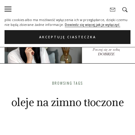
Nasza strona internetowa używa plików cookies (tzw. ciasteczka) w celach
statystycznych, reklamowych oraz funkcjonalnych. Dzięki nim możemy
indywidualnie dostosować stronę do twoich potrzeb. Każdy może zaakceptować
pliki cookies albo ma możliwość wyłączenia ich w przeglądarce, dzięki czemu
nie będą zbierane żadne informacje.
Dowiedz się więcej jak je wyłączyć.
AKCEPTUJĘ CIASTECZKA
BROWSING TAGS
oleje na zimno tłoczone