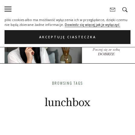
Nasza strona internetowa używa plików cookies (tzw. ciasteczka) w celach
statystycznych, reklamowych oraz funkcjonalnych. Dzięki nim możemy
indywidualnie dostosować stronę do twoich potrzeb. Każdy może zaakceptować
pliki cookies albo ma możliwość wyłączenia ich w przeglądarce, dzięki czemu
nie będą zbierane żadne informacje.
Dowiedz się więcej jak je wyłączyć.
AKCEPTUJĘ CIASTECZKA
BROWSING TAGS
lunchbox