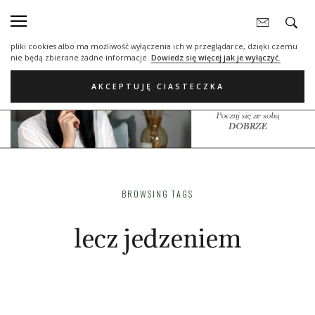
Nasza strona internetowa używa plików cookies (tzw. ciasteczka) w celach
statystycznych, reklamowych oraz funkcjonalnych. Dzięki nim możemy
indywidualnie dostosować stronę do twoich potrzeb. Każdy może zaakceptować
pliki cookies albo ma możliwość wyłączenia ich w przeglądarce, dzięki czemu
nie będą zbierane żadne informacje.
Dowiedz się więcej jak je wyłączyć.
AKCEPTUJĘ CIASTECZKA
BROWSING TAGS
lecz jedzeniem