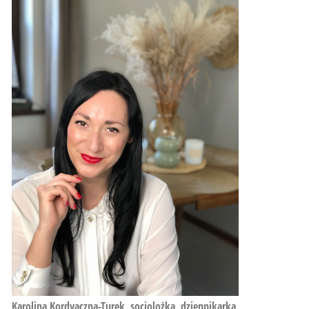
Karolina Kordyaczna-Turek, socjolożka, dziennikarka,