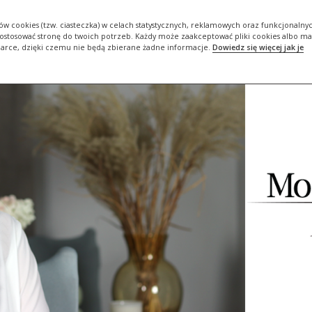
ORIA
DBAM O SIEBIE #BOJESTEMDLASIEBIEWAŻNA
ZADBAJ O…
ów cookies (tzw. ciasteczka) w celach statystycznych, reklamowych oraz funkcjonalny
stosować stronę do twoich potrzeb. Każdy może zaakceptować pliki cookies albo ma
darce, dzięki czemu nie będą zbierane żadne informacje.
Dowiedz się więcej jak je