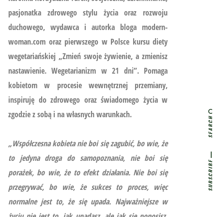
pasjonatka zdrowego stylu życia oraz rozwoju
duchowego, wydawca i autorka bloga modern-
woman.com oraz pierwszego w Polsce kursu diety
wegetariańskiej
„Zmień swoje żywienie, a zmienisz
nastawienie. Wegetarianizm w 21 dni”.
Pomaga
kobietom w procesie wewnętrznej przemiany,
inspiruję do zdrowego oraz świadomego życia w
zgodzie z sobą i na własnych warunkach.
SEARCH
„Współczesna kobieta nie boi się zagubić, bo wie, że
to jedyna droga do samopoznania, nie boi się
SUBSCRIBE
porażek, bo wie, że to efekt działania. Nie boi się
przegrywać, bo wie, że sukces to proces, więc
normalne jest to, że się upada. Najważniejsze w
życiu nie jest to, jak upadasz, ale jak się ponosisz,