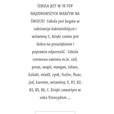
CEBULA JEST W 10 TOP
NAJZDROWSZYCH WARZYW NA
ŚWIECIE! Cebula jest bogata w
substancje bakteriobójcze i
witaminę C, dzięki czemu jest
dobra na przeziębienie i
poprawia odporność. Cebula
czerwona zawiera m.in. sód,
potas, wapń, mangan, żelazo,
kobalt, miedź, cynk, fosfor, fluor,
jod, karoten, witaminy: E, B1, B2,
B3, B5, B6, C. Dzięki zawartym w
soku fitoncydom …