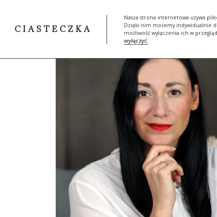
START
SKLEP
MOJA HIST
Nasza strona internetowa używa plik
Dzięki nim możemy indywidualnie do
CIASTECZKA
możliwość wyłączenia ich w przeglą
wyłączyć.