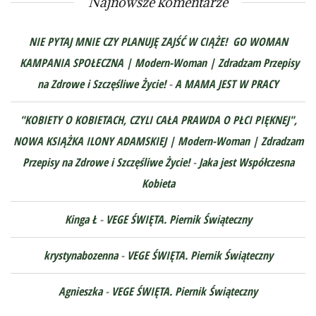
Najnowsze komentarze
NIE PYTAJ MNIE CZY PLANUJĘ ZAJŚĆ W CIĄŻE! GO WOMAN
KAMPANIA SPOŁECZNA | Modern-Woman | Zdradzam Przepisy
na Zdrowe i Szczęśliwe Życie!
-
A MAMA JEST W PRACY
"KOBIETY O KOBIETACH, CZYLI CAŁA PRAWDA O PŁCI PIĘKNEJ",
NOWA KSIĄŻKA ILONY ADAMSKIEJ | Modern-Woman | Zdradzam
Przepisy na Zdrowe i Szczęśliwe Życie!
-
Jaka jest Współczesna
Kobieta
Kinga Ł
-
VEGE ŚWIĘTA. Piernik Świąteczny
krystynabozenna
-
VEGE ŚWIĘTA. Piernik Świąteczny
Agnieszka
-
VEGE ŚWIĘTA. Piernik Świąteczny