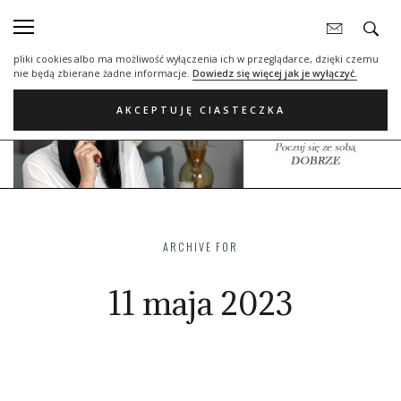
Nasza strona internetowa używa plików cookies (tzw. ciasteczka) w celach
statystycznych, reklamowych oraz funkcjonalnych. Dzięki nim możemy
indywidualnie dostosować stronę do twoich potrzeb. Każdy może zaakceptować
pliki cookies albo ma możliwość wyłączenia ich w przeglądarce, dzięki czemu
nie będą zbierane żadne informacje.
Dowiedz się więcej jak je wyłączyć.
AKCEPTUJĘ CIASTECZKA
ARCHIVE FOR
11 maja 2023