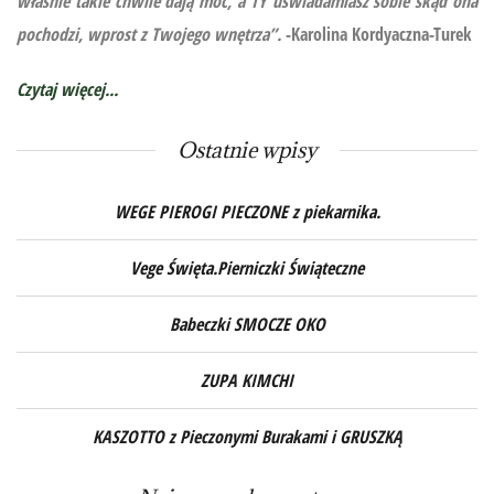
właśnie takie chwile dają moc, a TY uświadamiasz sobie skąd ona
pochodzi, wprost z Twojego wnętrza”.
-Karolina Kordyaczna-Turek
Czytaj więcej...
Ostatnie wpisy
WEGE PIEROGI PIECZONE z piekarnika.
Vege Święta.Pierniczki Świąteczne
Babeczki SMOCZE OKO
ZUPA KIMCHI
KASZOTTO z Pieczonymi Burakami i GRUSZKĄ