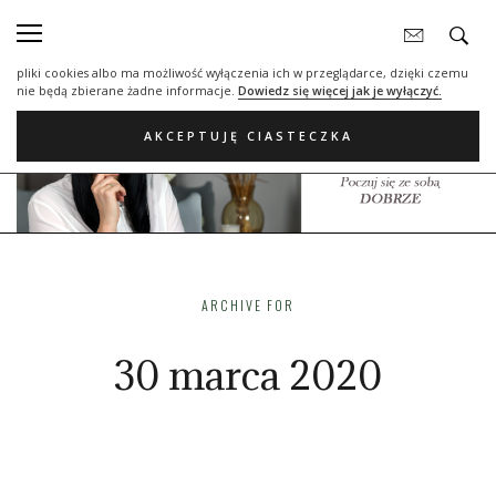
Nasza strona internetowa używa plików cookies (tzw. ciasteczka) w celach
statystycznych, reklamowych oraz funkcjonalnych. Dzięki nim możemy
indywidualnie dostosować stronę do twoich potrzeb. Każdy może zaakceptować
pliki cookies albo ma możliwość wyłączenia ich w przeglądarce, dzięki czemu
nie będą zbierane żadne informacje.
Dowiedz się więcej jak je wyłączyć.
AKCEPTUJĘ CIASTECZKA
ARCHIVE FOR
30 marca 2020