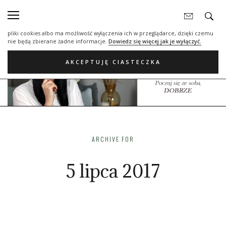
Nasza strona internetowa używa plików cookies (tzw. ciasteczka) w celach
statystycznych, reklamowych oraz funkcjonalnych. Dzięki nim możemy
indywidualnie dostosować stronę do twoich potrzeb. Każdy może zaakceptować
pliki cookies albo ma możliwość wyłączenia ich w przeglądarce, dzięki czemu
nie będą zbierane żadne informacje.
Dowiedz się więcej jak je wyłączyć.
AKCEPTUJĘ CIASTECZKA
ARCHIVE FOR
5 lipca 2017