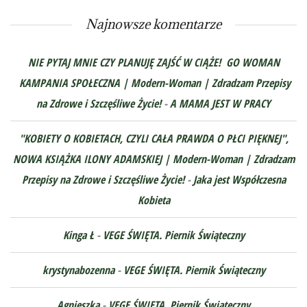
Najnowsze komentarze
NIE PYTAJ MNIE CZY PLANUJĘ ZAJŚĆ W CIĄŻE! GO WOMAN
KAMPANIA SPOŁECZNA | Modern-Woman | Zdradzam Przepisy
na Zdrowe i Szczęśliwe Życie!
-
A MAMA JEST W PRACY
"KOBIETY O KOBIETACH, CZYLI CAŁA PRAWDA O PŁCI PIĘKNEJ",
NOWA KSIĄŻKA ILONY ADAMSKIEJ | Modern-Woman | Zdradzam
Przepisy na Zdrowe i Szczęśliwe Życie!
-
Jaka jest Współczesna
Kobieta
Kinga Ł
-
VEGE ŚWIĘTA. Piernik Świąteczny
krystynabozenna
-
VEGE ŚWIĘTA. Piernik Świąteczny
Agnieszka
-
VEGE ŚWIĘTA. Piernik Świąteczny