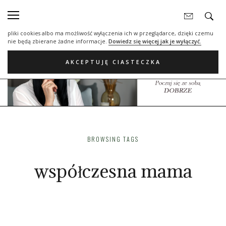
Nasza strona internetowa używa plików cookies (tzw. ciasteczka) w celach
statystycznych, reklamowych oraz funkcjonalnych. Dzięki nim możemy
indywidualnie dostosować stronę do twoich potrzeb. Każdy może zaakceptować
pliki cookies albo ma możliwość wyłączenia ich w przeglądarce, dzięki czemu
nie będą zbierane żadne informacje.
Dowiedz się więcej jak je wyłączyć.
AKCEPTUJĘ CIASTECZKA
BROWSING TAGS
współczesna mama