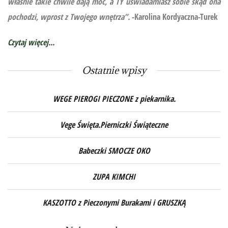
właśnie takie chwile dają moc, a TY uświadamiasz sobie skąd ona
pochodzi, wprost z Twojego wnętrza”.
-Karolina Kordyaczna-Turek
Czytaj więcej...
Ostatnie wpisy
WEGE PIEROGI PIECZONE z piekarnika.
Vege Święta.Pierniczki Świąteczne
Babeczki SMOCZE OKO
ZUPA KIMCHI
KASZOTTO z Pieczonymi Burakami i GRUSZKĄ