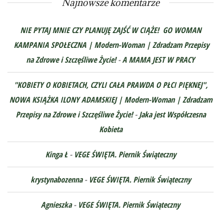
Najnowsze komentarze
NIE PYTAJ MNIE CZY PLANUJĘ ZAJŚĆ W CIĄŻE! GO WOMAN
KAMPANIA SPOŁECZNA | Modern-Woman | Zdradzam Przepisy
na Zdrowe i Szczęśliwe Życie!
-
A MAMA JEST W PRACY
"KOBIETY O KOBIETACH, CZYLI CAŁA PRAWDA O PŁCI PIĘKNEJ",
NOWA KSIĄŻKA ILONY ADAMSKIEJ | Modern-Woman | Zdradzam
Przepisy na Zdrowe i Szczęśliwe Życie!
-
Jaka jest Współczesna
Kobieta
Kinga Ł
-
VEGE ŚWIĘTA. Piernik Świąteczny
krystynabozenna
-
VEGE ŚWIĘTA. Piernik Świąteczny
Agnieszka
-
VEGE ŚWIĘTA. Piernik Świąteczny