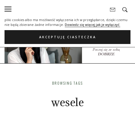
Nasza strona internetowa używa plików cookies (tzw. ciasteczka) w celach
statystycznych, reklamowych oraz funkcjonalnych. Dzięki nim możemy
indywidualnie dostosować stronę do twoich potrzeb. Każdy może zaakceptować
pliki cookies albo ma możliwość wyłączenia ich w przeglądarce, dzięki czemu
nie będą zbierane żadne informacje.
Dowiedz się więcej jak je wyłączyć.
AKCEPTUJĘ CIASTECZKA
BROWSING TAGS
wesele