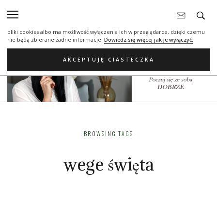
Nasza strona internetowa używa plików cookies (tzw. ciasteczka) w celach
statystycznych, reklamowych oraz funkcjonalnych. Dzięki nim możemy
indywidualnie dostosować stronę do twoich potrzeb. Każdy może zaakceptować
pliki cookies albo ma możliwość wyłączenia ich w przeglądarce, dzięki czemu
nie będą zbierane żadne informacje.
Dowiedz się więcej jak je wyłączyć.
AKCEPTUJĘ CIASTECZKA
BROWSING TAGS
wege święta