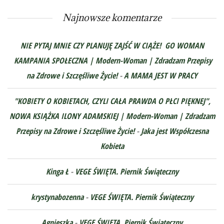
Najnowsze komentarze
NIE PYTAJ MNIE CZY PLANUJĘ ZAJŚĆ W CIĄŻE! GO WOMAN
KAMPANIA SPOŁECZNA | Modern-Woman | Zdradzam Przepisy
na Zdrowe i Szczęśliwe Życie!
-
A MAMA JEST W PRACY
"KOBIETY O KOBIETACH, CZYLI CAŁA PRAWDA O PŁCI PIĘKNEJ",
NOWA KSIĄŻKA ILONY ADAMSKIEJ | Modern-Woman | Zdradzam
Przepisy na Zdrowe i Szczęśliwe Życie!
-
Jaka jest Współczesna
Kobieta
Kinga Ł
-
VEGE ŚWIĘTA. Piernik Świąteczny
krystynabozenna
-
VEGE ŚWIĘTA. Piernik Świąteczny
Agnieszka
-
VEGE ŚWIĘTA. Piernik Świąteczny