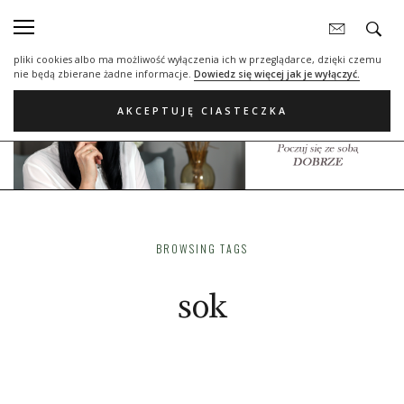
Nasza strona internetowa używa plików cookies (tzw. ciasteczka) w celach
statystycznych, reklamowych oraz funkcjonalnych. Dzięki nim możemy
indywidualnie dostosować stronę do twoich potrzeb. Każdy może zaakceptować
pliki cookies albo ma możliwość wyłączenia ich w przeglądarce, dzięki czemu
nie będą zbierane żadne informacje.
Dowiedz się więcej jak je wyłączyć.
AKCEPTUJĘ CIASTECZKA
BROWSING TAGS
sok