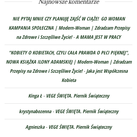
Najnowsze komentarze
NIE PYTAJ MNIE CZY PLANUJĘ ZAJŚĆ W CIĄŻE! GO WOMAN
KAMPANIA SPOŁECZNA | Modern-Woman | Zdradzam Przepisy
na Zdrowe i Szczęśliwe Życie!
-
A MAMA JEST W PRACY
"KOBIETY O KOBIETACH, CZYLI CAŁA PRAWDA O PŁCI PIĘKNEJ",
NOWA KSIĄŻKA ILONY ADAMSKIEJ | Modern-Woman | Zdradzam
Przepisy na Zdrowe i Szczęśliwe Życie!
-
Jaka jest Współczesna
Kobieta
Kinga Ł
-
VEGE ŚWIĘTA. Piernik Świąteczny
krystynabozenna
-
VEGE ŚWIĘTA. Piernik Świąteczny
Agnieszka
-
VEGE ŚWIĘTA. Piernik Świąteczny