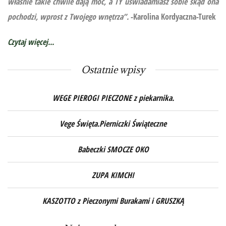
właśnie takie chwile dają moc, a TY uświadamiasz sobie skąd ona
pochodzi, wprost z Twojego wnętrza”.
-Karolina Kordyaczna-Turek
Czytaj więcej...
Ostatnie wpisy
WEGE PIEROGI PIECZONE z piekarnika.
Vege Święta.Pierniczki Świąteczne
Babeczki SMOCZE OKO
ZUPA KIMCHI
KASZOTTO z Pieczonymi Burakami i GRUSZKĄ