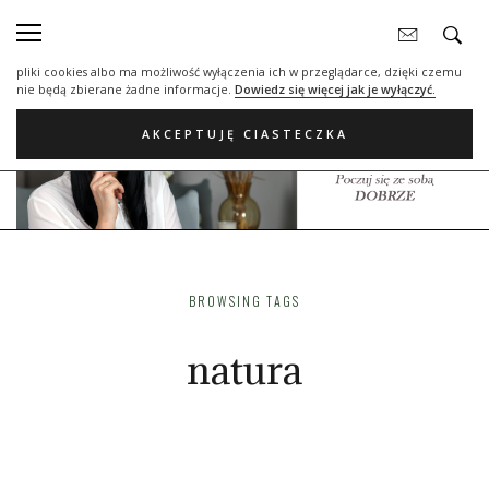
Nasza strona internetowa używa plików cookies (tzw. ciasteczka) w celach
statystycznych, reklamowych oraz funkcjonalnych. Dzięki nim możemy
indywidualnie dostosować stronę do twoich potrzeb. Każdy może zaakceptować
pliki cookies albo ma możliwość wyłączenia ich w przeglądarce, dzięki czemu
nie będą zbierane żadne informacje.
Dowiedz się więcej jak je wyłączyć.
AKCEPTUJĘ CIASTECZKA
BROWSING TAGS
natura