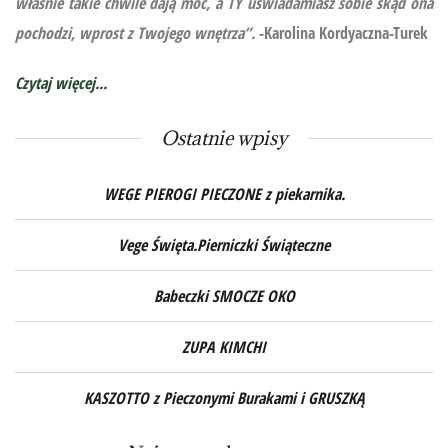
właśnie takie chwile dają moc, a TY uświadamiasz sobie skąd ona
pochodzi, wprost z Twojego wnętrza”.
-Karolina Kordyaczna-Turek
Czytaj więcej...
Ostatnie wpisy
WEGE PIEROGI PIECZONE z piekarnika.
Vege Święta.Pierniczki Świąteczne
Babeczki SMOCZE OKO
ZUPA KIMCHI
KASZOTTO z Pieczonymi Burakami i GRUSZKĄ