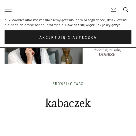
Nasza strona internetowa używa plików cookies (tzw. ciasteczka) w celach
statystycznych, reklamowych oraz funkcjonalnych. Dzięki nim możemy
indywidualnie dostosować stronę do twoich potrzeb. Każdy może zaakceptować
pliki cookies albo ma możliwość wyłączenia ich w przeglądarce, dzięki czemu
nie będą zbierane żadne informacje.
Dowiedz się więcej jak je wyłączyć.
AKCEPTUJĘ CIASTECZKA
BROWSING TAGS
kabaczek