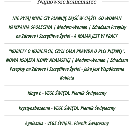
Najnowsze komentarze
NIE PYTAJ MNIE CZY PLANUJĘ ZAJŚĆ W CIĄŻE! GO WOMAN
KAMPANIA SPOŁECZNA | Modern-Woman | Zdradzam Przepisy
na Zdrowe i Szczęśliwe Życie!
-
A MAMA JEST W PRACY
"KOBIETY O KOBIETACH, CZYLI CAŁA PRAWDA O PŁCI PIĘKNEJ",
NOWA KSIĄŻKA ILONY ADAMSKIEJ | Modern-Woman | Zdradzam
Przepisy na Zdrowe i Szczęśliwe Życie!
-
Jaka jest Współczesna
Kobieta
Kinga Ł
-
VEGE ŚWIĘTA. Piernik Świąteczny
krystynabozenna
-
VEGE ŚWIĘTA. Piernik Świąteczny
Agnieszka
-
VEGE ŚWIĘTA. Piernik Świąteczny