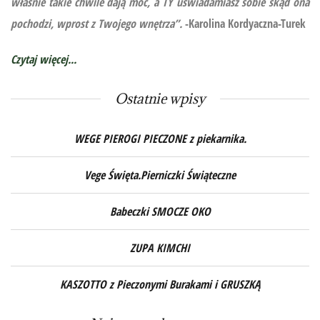
właśnie takie chwile dają moc, a TY uświadamiasz sobie skąd ona
pochodzi, wprost z Twojego wnętrza”.
-Karolina Kordyaczna-Turek
Czytaj więcej...
Ostatnie wpisy
WEGE PIEROGI PIECZONE z piekarnika.
Vege Święta.Pierniczki Świąteczne
Babeczki SMOCZE OKO
ZUPA KIMCHI
KASZOTTO z Pieczonymi Burakami i GRUSZKĄ