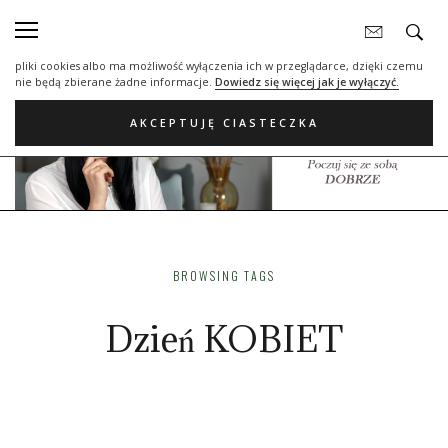
Nasza strona internetowa używa plików cookies (tzw. ciasteczka) w celach
statystycznych, reklamowych oraz funkcjonalnych. Dzięki nim możemy
indywidualnie dostosować stronę do twoich potrzeb. Każdy może zaakceptować
pliki cookies albo ma możliwość wyłączenia ich w przeglądarce, dzięki czemu
nie będą zbierane żadne informacje.
Dowiedz się więcej jak je wyłączyć.
AKCEPTUJĘ CIASTECZKA
BROWSING TAGS
Dzień KOBIET