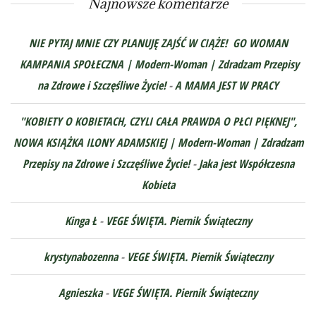
Najnowsze komentarze
NIE PYTAJ MNIE CZY PLANUJĘ ZAJŚĆ W CIĄŻE! GO WOMAN
KAMPANIA SPOŁECZNA | Modern-Woman | Zdradzam Przepisy
na Zdrowe i Szczęśliwe Życie!
-
A MAMA JEST W PRACY
"KOBIETY O KOBIETACH, CZYLI CAŁA PRAWDA O PŁCI PIĘKNEJ",
NOWA KSIĄŻKA ILONY ADAMSKIEJ | Modern-Woman | Zdradzam
Przepisy na Zdrowe i Szczęśliwe Życie!
-
Jaka jest Współczesna
Kobieta
Kinga Ł
-
VEGE ŚWIĘTA. Piernik Świąteczny
krystynabozenna
-
VEGE ŚWIĘTA. Piernik Świąteczny
Agnieszka
-
VEGE ŚWIĘTA. Piernik Świąteczny