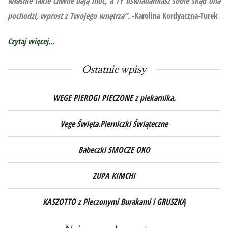
właśnie takie chwile dają moc, a TY uświadamiasz sobie skąd ona
pochodzi, wprost z Twojego wnętrza”.
-Karolina Kordyaczna-Turek
Czytaj więcej...
Ostatnie wpisy
WEGE PIEROGI PIECZONE z piekarnika.
Vege Święta.Pierniczki Świąteczne
Babeczki SMOCZE OKO
ZUPA KIMCHI
KASZOTTO z Pieczonymi Burakami i GRUSZKĄ