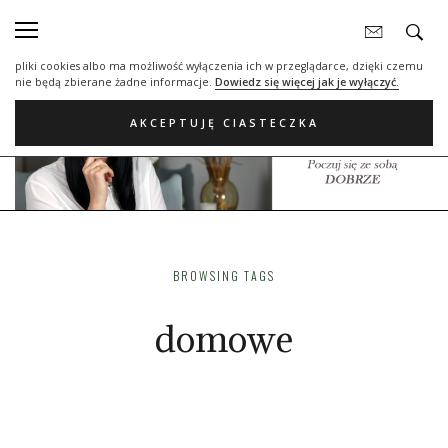
Nasza strona internetowa używa plików cookies (tzw. ciasteczka) w celach
statystycznych, reklamowych oraz funkcjonalnych. Dzięki nim możemy
indywidualnie dostosować stronę do twoich potrzeb. Każdy może zaakceptować
pliki cookies albo ma możliwość wyłączenia ich w przeglądarce, dzięki czemu
nie będą zbierane żadne informacje.
Dowiedz się więcej jak je wyłączyć.
AKCEPTUJĘ CIASTECZKA
BROWSING TAGS
domowe