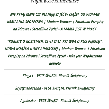
Najnowsze komentarze
NIE PYTAJ MNIE CZY PLANUJĘ ZAJŚĆ W CIĄŻE! GO WOMAN
KAMPANIA SPOŁECZNA | Modern-Woman | Zdradzam Przepisy
na Zdrowe i Szczęśliwe Życie!
-
A MAMA JEST W PRACY
"KOBIETY O KOBIETACH, CZYLI CAŁA PRAWDA O PŁCI PIĘKNEJ",
NOWA KSIĄŻKA ILONY ADAMSKIEJ | Modern-Woman | Zdradzam
Przepisy na Zdrowe i Szczęśliwe Życie!
-
Jaka jest Współczesna
Kobieta
Kinga Ł
-
VEGE ŚWIĘTA. Piernik Świąteczny
krystynabozenna
-
VEGE ŚWIĘTA. Piernik Świąteczny
Agnieszka
-
VEGE ŚWIĘTA. Piernik Świąteczny