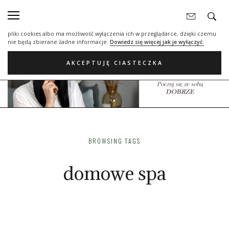
Nasza strona internetowa używa plików cookies (tzw. ciasteczka) w celach
statystycznych, reklamowych oraz funkcjonalnych. Dzięki nim możemy
indywidualnie dostosować stronę do twoich potrzeb. Każdy może zaakceptować
pliki cookies albo ma możliwość wyłączenia ich w przeglądarce, dzięki czemu
nie będą zbierane żadne informacje.
Dowiedz się więcej jak je wyłączyć.
AKCEPTUJĘ CIASTECZKA
BROWSING TAGS
domowe spa