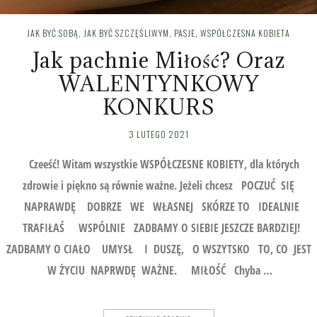
JAK BYĆ SOBĄ
,
JAK BYĆ SZCZĘŚLIWYM
,
PASJE
,
WSPÓŁCZESNA KOBIETA
Jak pachnie Miłość? Oraz
WALENTYNKOWY
KONKURS
3 LUTEGO 2021
Czeeść! Witam wszystkie WSPÓŁCZESNE KOBIETY, dla których
zdrowie i piękno są równie ważne. Jeżeli chcesz POCZUĆ SIĘ
NAPRAWDĘ DOBRZE WE WŁASNEJ SKÓRZE TO IDEALNIE
TRAFIŁAŚ WSPÓLNIE ZADBAMY O SIEBIE JESZCZE BARDZIEJ!
ZADBAMY O CIAŁO UMYSŁ I DUSZĘ, O WSZYTSKO TO, CO JEST
W ŻYCIU NAPRWDĘ WAŻNE. MIŁOŚĆ Chyba …